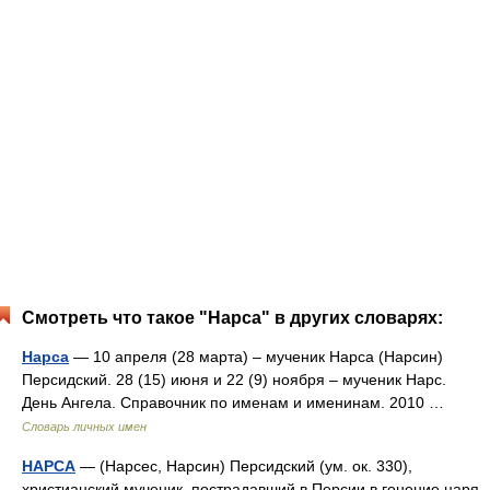
Смотреть что такое "Нарса" в других словарях:
Нарса
— 10 апреля (28 марта) – мученик Нарса (Нарсин)
Персидский. 28 (15) июня и 22 (9) ноября – мученик Нарс.
День Ангела. Справочник по именам и именинам. 2010 …
Словарь личных имен
НАРСА
— (Нарсес, Нарсин) Персидский (ум. ок. 330),
христианский мученик, пострадавший в Персии в гонение царя