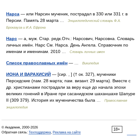
Нарса
— или Нарсин мученик, пострадал в 330 или 331 г. в
Персии. Память 28 марта …
Энциклопедический словарь Ф.А.
Брокгауза и И.А. Ефрона
Нарс
— а, муж. Стар. редк.Отч.: Нарсович, Нарсовна. Словарь
личных имён. Нарс См. Нарса. День Ангела. Справочник по
именам и именинам. 2010 …
Словарь личных имен
Список православных имён
— …
Википедия
ИОНА И ВАРАХИСИЙ
— [сир. , ] († ок. 327), мученики
Персидские (пам. 28 марта; пам. визант. 29 марта). Вместе с
др. христианами пострадали за веру еще до начала эпохи
великих гонений в Иране при сасанидском шаханшахе Шапуре
II (309 379). История их мученичества была …
Православная
энциклопедия
© Академик, 2000-2026
18+
Обратная связь:
Техподдержка
,
Реклама на сайте